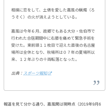
相撲に恋をして、土俵を愛した嘉風の蝋燭（ろ
うそく）の火が消えようとしている。
嘉風は今年６月、故郷でもある大分・佐伯市で
行われた合宿期間中に右膝を痛めて緊急手術を
受けた。東前頭１１枚目で迎えた直後の名古屋
場所は全休となり、秋場所は０７年の夏場所以
来、１２年ぶりの十両転落となった。
出典：
スポーツ報知
報道を見て分かる通り、嘉風関は現時点（2019年9月6