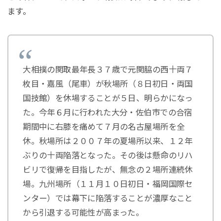
ます。
大相撲の関取最年長３７歳で元関脇の西十両７
枚目・嘉風（尾車）が秋場所（８日初日・両国
国技館）を休場することが５日、明らかになっ
た。今年６月に行われた大分・佐伯市での合宿
期間中に右膝を痛めて７月の名古屋場所を全
休。秋場所は２００７年の夏場所以来、１２年
ぶりの十両陥落となった。その後は懸命のリハ
ビリで復帰を目指したが、無念の２場所連続休
場。九州場所（１１月１０日初日・福岡国際セ
ンター）では幕下に陥落することが濃厚なこと
から引退する可能性が高まった。