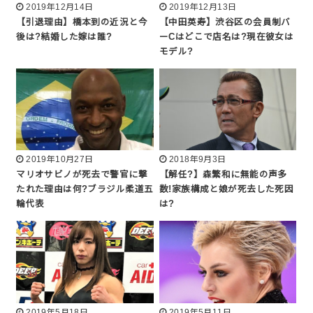
2019年12月14日
2019年12月13日
【引退理由】橋本到の近況と今
【中田英寿】渋谷区の会員制バ
後は?結婚した嫁は誰?
ーCはどこで店名は?現在彼女は
モデル?
2019年10月27日
2018年9月3日
マリオサビノが死去で警官に撃
【解任?】森繁和に無能の声多
たれた理由は何?ブラジル柔道五
数!家族構成と娘が死去した死因
輪代表
は?
2019年5月18日
2019年5月11日